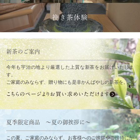
挽き茶体験
新茶のご案内
今年も宇治の地より厳選した上質な新茶をお届けいたしま
す。
ご家庭のみならず、贈り物にも是非かんばやしの新茶を。
夏季限定商品 ～夏の御挨拶に～
この夏、ご家庭のみならず、お客様へのご挨拶やご接待にか