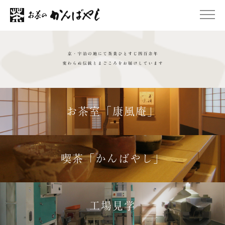
お茶室「康風庵」
喫茶「かんばやし」
工場見学