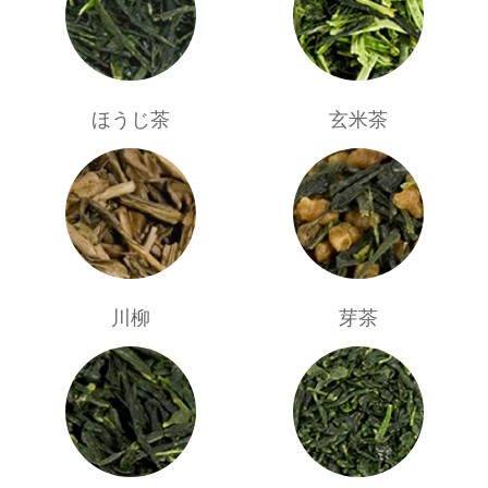
ほうじ茶
玄米茶
川柳
芽茶