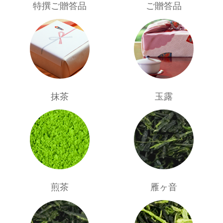
特撰ご贈答品
ご贈答品
抹茶
玉露
煎茶
雁ヶ音